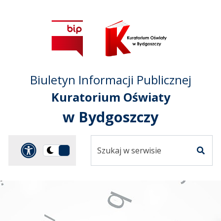
Przejdź do treści
Przejdź do mapy
Przejdź do
głównego menu
serwisu
Biuletyn Informacji Publicznej
Kuratorium Oświaty
w Bydgoszczy
Szukaj
Panel dostosowania ułat
Przełącz
w
Szuka
na
serwisie
wersję
ciemną