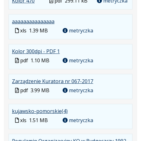
.
.
Plik
Kolor 470
formacie:
w
pdf
299.11 kB
metryczka
Plik
Otwiera
w
pdf
nowej
w
się
formacie
karcie.
.
aaaaaaaaaaaaaaa
formacie:
w
Plik
Plik
xls
1.39 MB
pdf
nowej
metryczka
w
w
karcie.
formacie:
formacie
.
.
Kolor 300dpi - PDF 1
xls
Plik
Otwiera
Plik
pdf
1.10 MB
metryczka
w
się
w
formacie:
w
formacie
.
.
Zarządzenie Kuratora nr 067-2017
pdf
nowej
Plik
Otwiera
karcie.
Plik
pdf
3.99 MB
metryczka
w
się
w
formacie:
w
formacie
.
kujawsko-pomorskie(4)
pdf
nowej
Plik
karcie.
Plik
xls
1.51 MB
metryczka
w
w
formacie:
formacie