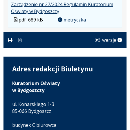
Zarządzenie nr 27/2024 Regulamin Kuratorium
pdf
nowej
.
.
.
Oświaty w Bydgoszczy
karcie.
Plik
Rozmiar
Otwiera
Plik
pdf
689 kB
metryczka
w
pliku:
się
w
formacie:
689
w
formacie
pdf
kB
nowej
wersje
karcie.
Adres redakcji Biuletynu
Kuratorium Oświaty
w Bydgoszczy
ul. Konarskiego 1-3
85-066 Bydgoszcz
budynek C biurowca