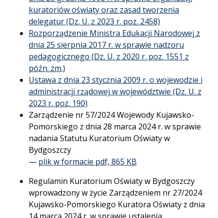
kuratoriów oświaty oraz zasad tworzenia
delegatur (Dz. U. z 2023 r. poz. 2458)
Rozporządzenie Ministra Edukacji Narodowej z
dnia 25 sierpnia 2017 r. w sprawie nadzoru
pedagogicznego (Dz. U. z 2020 r. poz. 1551 z
późn. zm.)
Ustawa z dnia 23 stycznia 2009 r. o wojewodzie i
administracji rządowej w województwie (Dz. U. z
2023 r. poz. 190)
Zarządzenie nr 57/2024 Wojewody Kujawsko-
Pomorskiego z dnia 28 marca 2024 r. w sprawie
nadania Statutu Kuratorium Oświaty w
Bydgoszczy
—
plik w formacie pdf, 865 KB
Regulamin Kuratorium Oświaty w Bydgoszczy
wprowadzony w życie Zarządzeniem nr 27/2024
Kujawsko-Pomorskiego Kuratora Oświaty z dnia
14 marca 2024 r. w sprawie ustalenia