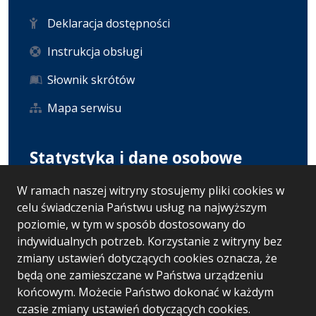
Deklaracja dostępności
Instrukcja obsługi
Słownik skrótów
Mapa serwisu
Statystyka i dane osobowe
W ramach naszej witryny stosujemy pliki cookies w
Statystyki oglądalności
celu świadczenia Państwu usług na najwyższym
Ostatnio dodane
poziomie, w tym w sposób dostosowany do
indywidualnych potrzeb. Korzystanie z witryny bez
RODO
zmiany ustawień dotyczących cookies oznacza, że
będą one zamieszczane w Państwa urządzeniu
końcowym. Możecie Państwo dokonać w każdym
czasie zmiany ustawień dotyczących cookies.
Wersja systemu: 5.7.0 [50]