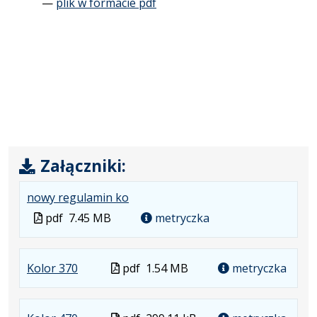
—
plik w formacie pdf
Załączniki:
.
.
nowy regulamin ko
Plik
Otwiera
Plik
pdf
7.45 MB
metryczka
w
się
w
formacie:
w
formacie
pdf
nowej
.
.
Plik
Kolor 370
pdf
1.54 MB
metryczka
karcie.
Plik
Otwiera
w
w
się
formacie