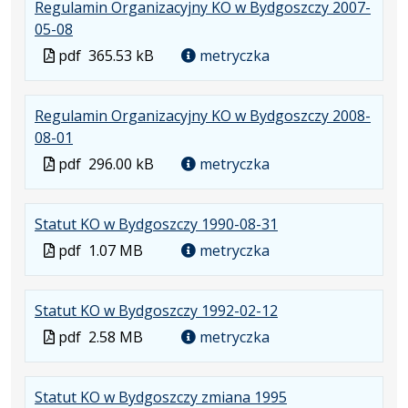
Regulamin Organizacyjny KO w Bydgoszczy 2007-
pdf
nowej
.
.
05-08
karcie.
Plik
Otwiera
Plik
pdf
365.53 kB
metryczka
w
się
w
formacie:
w
formacie
Regulamin Organizacyjny KO w Bydgoszczy 2008-
pdf
nowej
.
.
08-01
karcie.
Plik
Otwiera
Plik
pdf
296.00 kB
metryczka
w
się
w
formacie:
w
formacie
.
.
Statut KO w Bydgoszczy 1990-08-31
pdf
nowej
Plik
Otwiera
karcie.
Plik
pdf
1.07 MB
metryczka
w
się
w
formacie:
w
formacie
.
.
Statut KO w Bydgoszczy 1992-02-12
pdf
nowej
Plik
Otwiera
karcie.
Plik
pdf
2.58 MB
metryczka
w
się
w
formacie:
w
formacie
.
.
Statut KO w Bydgoszczy zmiana 1995
pdf
nowej