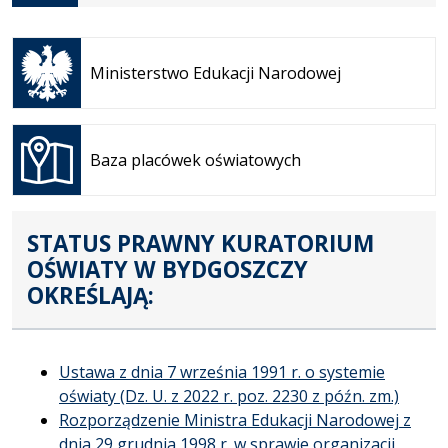
Otwiera
się w
Ministerstwo Edukacji Narodowej
nowej
karcie
Otwiera
się w
Baza placówek oświatowych
nowej
karcie
STATUS PRAWNY KURATORIUM
OŚWIATY W BYDGOSZCZY
OKREŚLAJĄ:
Ustawa z dnia 7 września 1991 r. o systemie
oświaty (Dz. U. z 2022 r. poz. 2230 z późn. zm.)
Rozporządzenie Ministra Edukacji Narodowej z
dnia 29 grudnia 1998 r. w sprawie organizacji