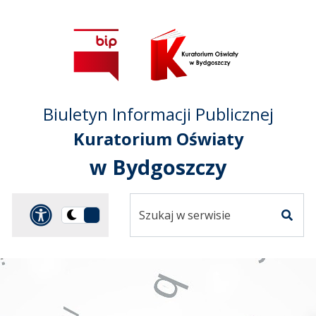
Przejdź do treści
Przejdź do mapy
Przejdź do
głównego menu
serwisu
Biuletyn Informacji Publicznej
Kuratorium Oświaty
w Bydgoszczy
Szukaj
Panel dostosowania ułat
Przełącz
w
Szuka
na
serwisie
wersję
ciemną