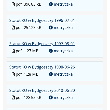
Plik
Otwiera
karcie.
Plik
pdf
396.85 kB
metryczka
w
się
w
formacie:
w
formacie
.
.
Statut KO w Bydgoszczy 1996-07-01
pdf
nowej
Plik
Otwiera
karcie.
Plik
pdf
254.28 kB
metryczka
w
się
w
formacie:
w
formacie
.
.
Statut KO w Bydgoszczy 1997-08-01
pdf
nowej
Plik
Otwiera
karcie.
Plik
pdf
1.27 MB
metryczka
w
się
w
formacie:
w
formacie
.
.
Statut KO w Bydgoszczy 1998-06-26
pdf
nowej
Plik
Otwiera
karcie.
Plik
pdf
1.28 MB
metryczka
w
się
w
formacie:
w
formacie
.
.
Statut KO w Bydgoszczy 2010-06-30
pdf
nowej
Plik
Otwiera
karcie.
Plik
pdf
128.53 kB
metryczka
w
się
w
formacie:
w
formacie