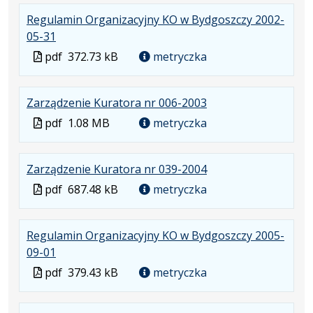
formacie:
w
formacie
Regulamin Organizacyjny KO w Bydgoszczy 2002-
pdf
nowej
.
.
05-31
karcie.
Plik
Otwiera
Plik
pdf
372.73 kB
metryczka
w
się
w
formacie:
w
formacie
.
.
Zarządzenie Kuratora nr 006-2003
pdf
nowej
Plik
Otwiera
karcie.
Plik
pdf
1.08 MB
metryczka
w
się
w
formacie:
w
formacie
.
.
Zarządzenie Kuratora nr 039-2004
pdf
nowej
Plik
Otwiera
karcie.
Plik
pdf
687.48 kB
metryczka
w
się
w
formacie:
w
formacie
Regulamin Organizacyjny KO w Bydgoszczy 2005-
pdf
nowej
.
.
09-01
karcie.
Plik
Otwiera
Plik
pdf
379.43 kB
metryczka
w
się
w
formacie:
w
formacie