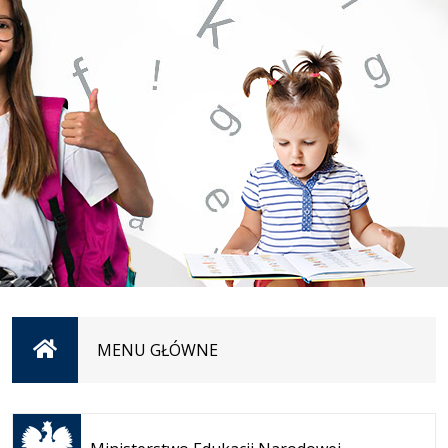
Strona
MENU GŁÓWNE
główna
Otwiera
się w