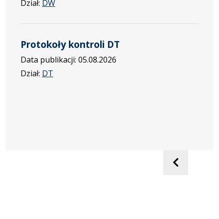
Dział:
DW
Protokoły kontroli DT
Data publikacji: 05.08.2026
Dział:
DT
Poprzed
Na
slajd
sla