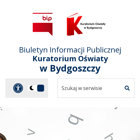
Przejdź do treści
Przejdź do mapy
Przejdź do
głównego menu
serwisu
Biuletyn Informacji Publicznej
Kuratorium Oświaty
w Bydgoszczy
Szukaj
Panel dostosowania ułat
Przełącz
w
Szuka
na
serwisie
wersję
ciemną