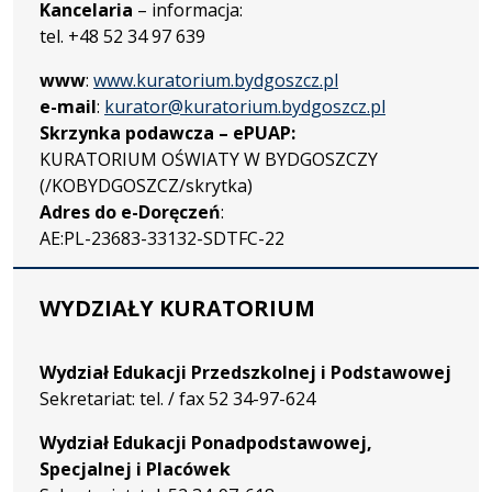
Kancelaria
– informacja:
tel. +48 52 34 97 639
www
:
www.kuratorium.bydgoszcz.pl
e-mail
:
kurator@kuratorium.bydgoszcz.pl
Skrzynka podawcza – ePUAP:
KURATORIUM OŚWIATY W BYDGOSZCZY
(/KOBYDGOSZCZ/skrytka)
Adres do e-Doręczeń
:
AE:PL-23683-33132-SDTFC-22
NIP
: 554-11-02-660
WYDZIAŁY KURATORIUM
REGON
: 006473024
Redakcja BIP
Wydział Edukacji Przedszkolnej i
Podstawowej
Łukasz Zachulski
Sekretariat: tel. / fax 52 34-97-624
tel: +48 52 34 97 635
Wydział Edukacji Ponadpodstawowej,
email:
lzachulski@kuratorium.bydgoszcz.pl
Specjalnej i Placówek