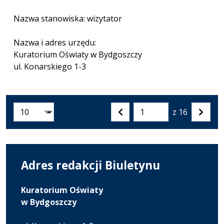
Nazwa stanowiska: wizytator
Nazwa i adres urzędu:
Kuratorium Oświaty w Bydgoszczy
ul. Konarskiego 1-3
z 16
Liczba artykułów na stronie:
Przejdź
Poprzednia
Nastę
do
strona
strona
strony
numer
Adres redakcji Biuletynu
Kuratorium Oświaty
w Bydgoszczy