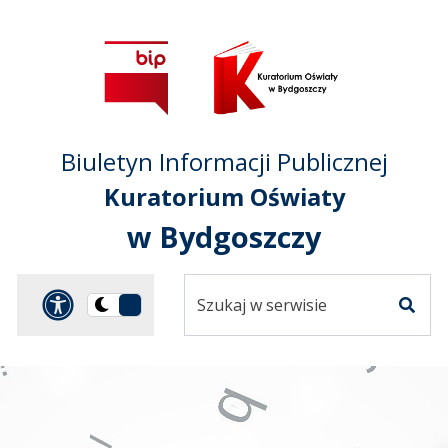
Przejdź do treści
Przejdź do mapy
Przejdź do
głównego menu
serwisu
Biuletyn Informacji Publicznej
Kuratorium Oświaty
w Bydgoszczy
Szukaj
Panel dostosowania ułat
Przełącz
w
Szuka
na
serwisie
wersję
ciemną