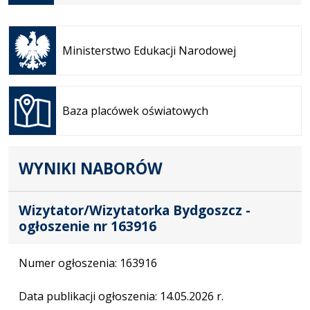
Otwiera
się w
Ministerstwo Edukacji Narodowej
nowej
karcie
Otwiera
się w
Baza placówek oświatowych
nowej
karcie
WYNIKI NABORÓW
Wizytator/Wizytatorka Bydgoszcz -
ogłoszenie nr 163916
Numer ogłoszenia: 163916
Data publikacji ogłoszenia: 14.05.2026 r.