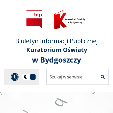
Przejdź do treści
Przejdź do mapy
Przejdź do
głównego menu
serwisu
Biuletyn Informacji Publicznej
Kuratorium Oświaty
w Bydgoszczy
Szukaj
Panel dostosowania ułat
Przełącz
w
Szuka
na
serwisie
wersję
ciemną