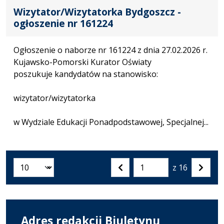
Wizytator/Wizytatorka Bydgoszcz -
ogłoszenie nr 161224
Ogłoszenie o naborze nr 161224 z dnia 27.02.2026 r.
Kujawsko-Pomorski Kurator Oświaty
poszukuje kandydatów na stanowisko:
wizytator/wizytatorka
w Wydziale Edukacji Ponadpodstawowej, Specjalnej...
z 16
Liczba artykułów na stronie:
Przejdź
Poprzednia
Nastę
do
strona
strona
strony
numer
Adres redakcji Biuletynu