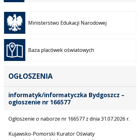
Otwiera
się w
Ministerstwo Edukacji Narodowej
nowej
karcie
Otwiera
się w
Baza placówek oświatowych
nowej
karcie
OGŁOSZENIA
informatyk/informatyczka Bydgoszcz –
ogłoszenie nr 166577
Ogłoszenie o naborze nr 166577 z dnia 31.07.2026 r.
Kujawsko-Pomorski Kurator Oświaty