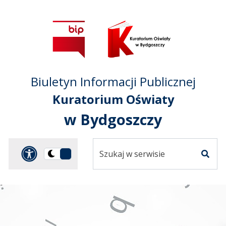
Przejdź do treści
Przejdź do mapy
Przejdź do
głównego menu
serwisu
Biuletyn Informacji Publicznej
Kuratorium Oświaty
w Bydgoszczy
Szukaj
Panel dostosowania ułat
Przełącz
w
Szuka
na
serwisie
wersję
ciemną