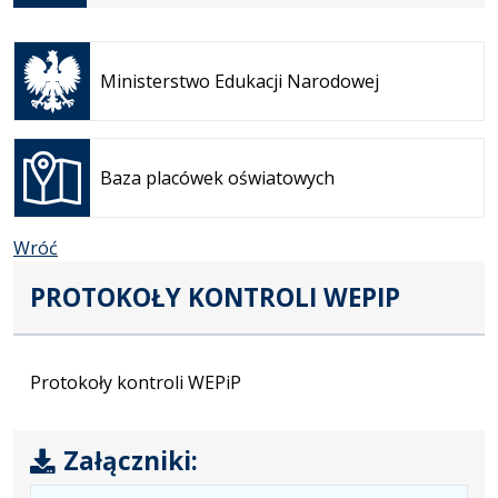
Otwiera
się w
Ministerstwo Edukacji Narodowej
nowej
karcie
Otwiera
się w
Baza placówek oświatowych
nowej
karcie
Wróć
PROTOKOŁY KONTROLI WEPIP
Protokoły kontroli WEPiP
Załączniki: