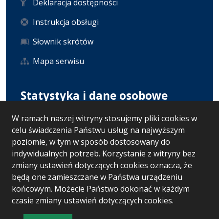
Deklaracja dostępności
Instrukcja obsługi
Słownik skrótów
Mapa serwisu
Statystyka i dane osobowe
W ramach naszej witryny stosujemy pliki cookies w
Statystyki oglądalności
celu świadczenia Państwu usług na najwyższym
Ostatnio dodane
poziomie, w tym w sposób dostosowany do
indywidualnych potrzeb. Korzystanie z witryny bez
RODO
zmiany ustawień dotyczących cookies oznacza, że
będą one zamieszczane w Państwa urządzeniu
końcowym. Możecie Państwo dokonać w każdym
czasie zmiany ustawień dotyczących cookies.
Wersja systemu: 5.7.0 [50]
Ostatnia aktualizacja BIP: 05.08.2026 12:00