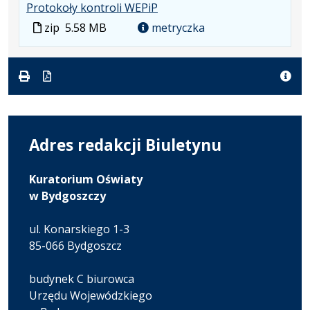
.
.
Protokoły kontroli WEPiP
Plik
Rozmiar
Plik
zip
5.58 MB
metryczka
w
pliku:
w
formacie:
5.58
formacie
zip
MB
Adres redakcji Biuletynu
Kuratorium Oświaty
w Bydgoszczy
ul. Konarskiego 1-3
85-066 Bydgoszcz
budynek C biurowca
Urzędu Wojewódzkiego